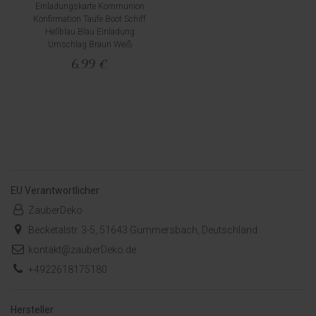
Einladungskarte Kommunion
Konfirmation Taufe Boot Schiff
Hellblau Blau Einladung
Umschlag Braun Weiß
6,99 €
EU Verantwortlicher
ZauberDeko
Becketalstr. 3-5, 51643 Gummersbach, Deutschland
kontakt@zauberDeko.de
+4922618175180
Hersteller