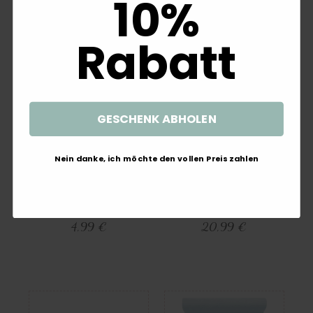
10%
Weitere interessante Artikel
Rabatt
GESCHENK ABHOLEN
Nein danke, ich möchte den vollen Preis zahlen
Einladungskarte Einladung mit
Briefbox Wal Wasser Papierboot
Briefumschlag Personalisiert
Kreuz Kommunion Konfirmation
Taufe Kommunion Kraft Mint
Taufe Personalisiert Kartenbox
Junge Mädchen
4,99 €
20,99 €