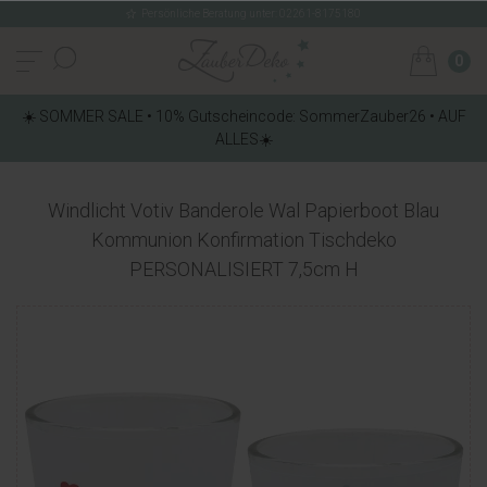
Persönliche Beratung unter: 02261-8175180
0
☀️ SOMMER SALE • 10% Gutscheincode: SommerZauber26 • AUF
ALLES☀️
Windlicht Votiv Banderole Wal Papierboot Blau
Kommunion Konfirmation Tischdeko
PERSONALISIERT 7,5cm H