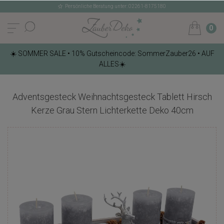
Persönliche Beratung unter: 02261-8175180
0
☀️ SOMMER SALE • 10% Gutscheincode: SommerZauber26 • AUF
ALLES☀️
Adventsgesteck Weihnachtsgesteck Tablett Hirsch
Kerze Grau Stern Lichterkette Deko 40cm