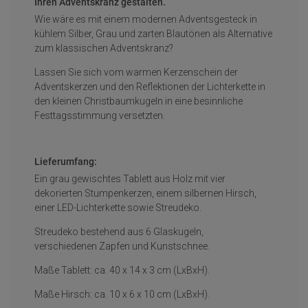
Ihren Adventskranz gestalten.
Wie wäre es mit einem modernen Adventsgesteck in
kühlem Silber, Grau und zarten Blautönen als Alternative
zum klassischen Adventskranz?
Lassen Sie sich vom warmen Kerzenschein der
Adventskerzen und den Reflektionen der Lichterkette in
den kleinen Christbaumkugeln in eine besinnliche
Festtagsstimmung versetzten.
Lieferumfang:
Ein grau gewischtes Tablett aus Holz mit vier
dekorierten Stumpenkerzen, einem silbernen Hirsch,
einer LED-Lichterkette sowie Streudeko.
Streudeko bestehend aus 6 Glaskugeln,
verschiedenen Zapfen und Kunstschnee.
Maße Tablett: ca. 40 x 14 x 3 cm (LxBxH).
Maße Hirsch: ca. 10 x 6 x 10 cm (LxBxH).