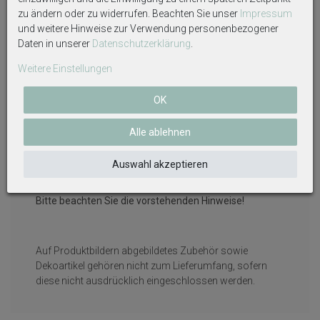
kommunalen Sammelstellen.
zu ändern oder zu widerrufen. Beachten Sie unser
Impressum
und weitere Hinweise zur Verwendung personenbezogener
Nachfolgend sind Symbole und Abkürzungen erläutert:
Daten in unserer
Daten­schutz­erklärung
.
Das Symbol der durchgekreuzten Mülltonne bedeutet,
Weitere Einstellungen
dass die Batterie nicht in den Hausmüll gegeben werden
darf.
OK
Pb = Batterie enthält mehr als 0,004 Masseprozent Blei
Cd = Batterie enthält mehr als 0,002 Masseprozent
Cadmium
Alle ablehnen
Hg = Batterie enthält mehr als 0,0005 Masseprozent
Quecksilber.
Auswahl akzeptieren
Batterien von Kindern fernhalten.
Bitte beachten Sie die vorstehenden Hinweise!
Auf Produktbildern abgebildetes Zubehör sowie
Dekoartikel gehören nicht zum Lieferumfang, sofern
diese nicht ausdrücklich eingeschlossen werden.