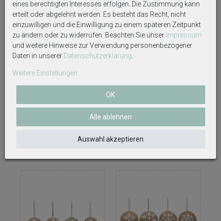
eines berechtigten Interesses erfolgen. Die Zustimmung kann
erteilt oder abgelehnt werden. Es besteht das Recht, nicht
einzuwilligen und die Einwilligung zu einem späteren Zeitpunkt
zu ändern oder zu widerrufen. Beachten Sie unser
Impressum
und weitere Hinweise zur Verwendung personenbezogener
Daten in unserer
Daten­schutz­erklärung
.
Weitere Einstellungen
Geschenkrahmen Holz
Geldgeschenk Kraft Banderole
Bilderrahmen Diorama
Wald Hirsch Fuchs Stern
Geldgeschenk Gutschein
Weihnachten
OK
Weihnachtsmarkt Glühwein LED
Tannenbaum
Alle ablehnen
25,99 €
9,79 €
Auswahl akzeptieren