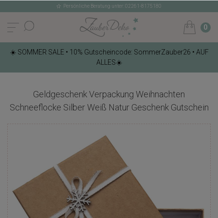
Persönliche Beratung unter: 02261-8175180
0
☀️ SOMMER SALE • 10% Gutscheincode: SommerZauber26 • AUF
ALLES☀️
Geldgeschenk Verpackung Weihnachten
Schneeflocke Silber Weiß Natur Geschenk Gutschein