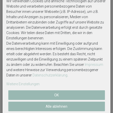
Wir verwenden Cookies und ähnliche Technologien auf unserer
Maße: ca. 9cm Ø und ca. 5cm Hoch.
Website und verarbeiten personenbezogene Daten von
Farbe: Creme, Rostorange, Mint, Grau/Anthrazit (mit
Besucher:innen unserer Webseite (z.B. IP-Adresse), um z.B.
kleinen Punkten).
Inhalte und Anzeigen zu personalisieren, Medien von
Drittanbietern einzubinden oder Zugriffe auf unsere Website zu
analysieren. Die Datenverarbeitung erfolgt erst durch gesetzte
Cookies. Wir teilen diese Daten mit Dritten, die wir in den
Allgemeine Warnhinweise:
Einstellungen benennen.
- Für den Lebensmittelkontakt geeignet.
Die Datenverarbeitung kann mit Einwilligung oder aufgrund
eines berechtigten Interesses erfolgen. Die Zustimmung kann
- Spülmaschinen geeignet.
erteilt oder abgelehnt werden. Es besteht das Recht, nicht
einzuwilligen und die Einwilligung zu einem späteren Zeitpunkt
-
NICHT
für die Mikrowellen geeignet.
zu ändern oder zu widerrufen. Beachten Sie unser
Impressum
-
NICHT
für den Ofen geeignet.
und weitere Hinweise zur Verwendung personenbezogener
Daten in unserer
Daten­schutz­erklärung
.
Weitere Einstellungen
Auf Produktbildern abgebildetes Zubehör sowie
Dekoartikel gehören nicht zum Lieferumfang, sofern
OK
diese nicht ausdrücklich eingeschlossen werden.
Alle ablehnen