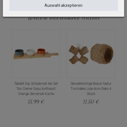
Auswahl akzeptieren
Weitere interessante Artikel
Tablett Dip Schalenset 4er Set
Serviettenringe Braun Natur
Ton Creme Grau/Anthrazit
Tischdeko Jute 4cm Deko 4
Orange Servierset Küche
Stück
15,99 €
11,50 €