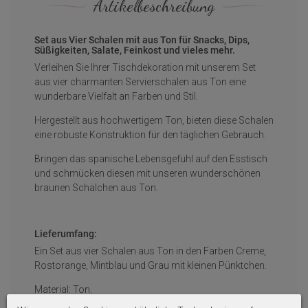
Artikelbeschreibung
Set aus Vier Schalen mit aus Ton für Snacks, Dips,
Süßigkeiten, Salate, Feinkost und vieles mehr.
Verleihen Sie Ihrer Tischdekoration mit unserem Set
aus vier charmanten Servierschalen aus Ton eine
wunderbare Vielfalt an Farben und Stil.
Hergestellt aus hochwertigem Ton, bieten diese Schalen
eine robuste Konstruktion für den täglichen Gebrauch.
Bringen das spanische Lebensgefühl auf den Esstisch
und schmücken diesen mit unseren wunderschönen
braunen Schälchen aus Ton.
Lieferumfang:
Ein Set aus vier Schalen aus Ton in den Farben Creme,
Rostorange, Mintblau und Grau mit kleinen Pünktchen.
Material: Ton.